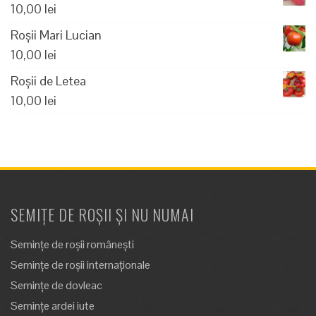
10,00
lei
Roșii Mari Lucian
10,00
lei
Roșii de Letea
10,00
lei
SEMIȚE DE ROȘII ȘI NU NUMAI
Semințe de roșii românești
Semințe de roșii internaționale
Semințe de dovleac
Semințe ardei iute