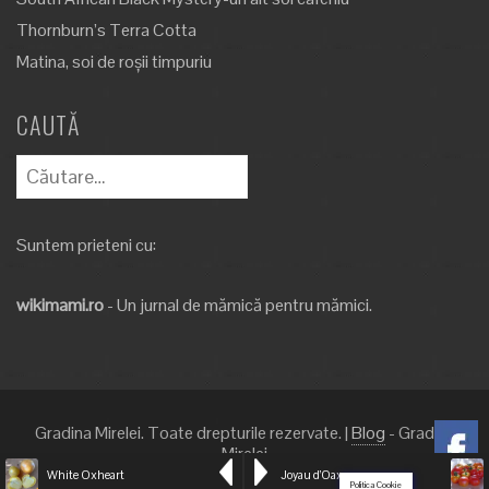
Thornburn’s Terra Cotta
Matina, soi de roșii timpuriu
CAUTĂ
Caută
după:
Suntem prieteni cu:
wikimami.ro
- Un jurnal de mămică pentru mămici.
Gradina Mirelei. Toate drepturile rezervate.
|
Blog
- Gradina
Mirelei
White Oxheart
Joyau d’Oaxaca
Politica Cookie