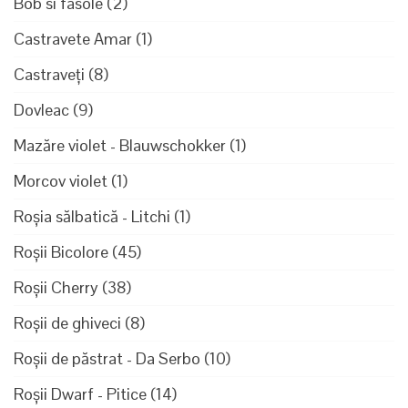
Bob si fasole
(2)
Castravete Amar
(1)
Castraveți
(8)
Dovleac
(9)
Mazăre violet - Blauwschokker
(1)
Morcov violet
(1)
Roșia sălbatică - Litchi
(1)
Roșii Bicolore
(45)
Roșii Cherry
(38)
Roșii de ghiveci
(8)
Roșii de păstrat - Da Serbo
(10)
Roșii Dwarf - Pitice
(14)