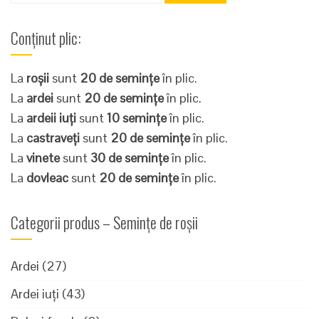
după:
Conținut plic:
La
roșii
sunt
20 de semințe
în plic.
La
ardei
sunt
20 de semințe
în plic.
La
ardeii iuți
sunt
10 semințe
în plic.
La
castraveți
sunt
20 de semințe
în plic.
La
vinete
sunt
30 de semințe
în plic.
La
dovleac
sunt
20 de semințe
în plic.
Categorii produs – Semințe de roșii
Ardei
(27)
Ardei iuți
(43)