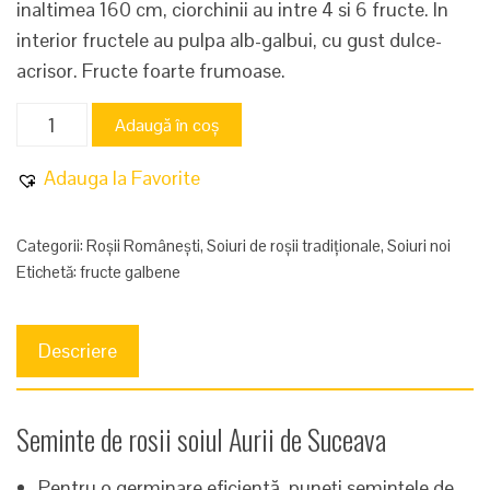
inaltimea 160 cm, ciorchinii au intre 4 si 6 fructe. In
interior fructele au pulpa alb-galbui, cu gust dulce-
acrisor. Fructe foarte frumoase.
Cantitate
Adaugă în coș
Aurii
de
Adauga la Favorite
Suceava
Categorii:
Roșii Românești
,
Soiuri de roșii tradiționale
,
Soiuri noi
Etichetă:
fructe galbene
Descriere
Seminte de rosii soiul Aurii de Suceava
Pentru o germinare eficientă, puneți semințele de