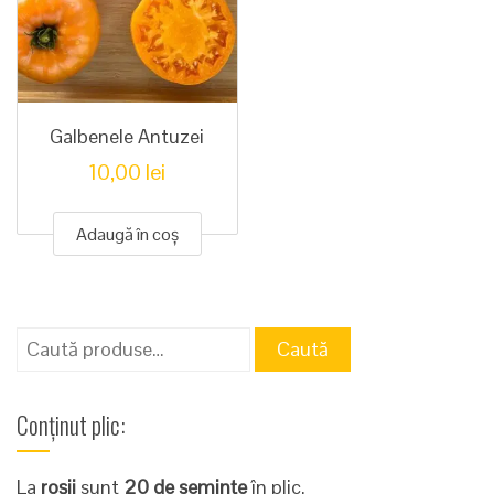
Galbenele Antuzei
10,00
lei
Adaugă în coș
Caută
Caută
după:
Conținut plic:
La
roșii
sunt
20 de semințe
în plic.