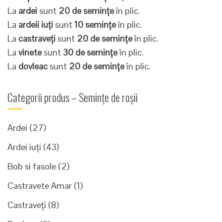
La
ardei
sunt
20 de semințe
în plic.
La
ardeii iuți
sunt
10 semințe
în plic.
La
castraveți
sunt
20 de semințe
în plic.
La
vinete
sunt
30 de semințe
în plic.
La
dovleac
sunt
20 de semințe
în plic.
Categorii produs – Semințe de roșii
Ardei
(27)
Ardei iuți
(43)
Bob si fasole
(2)
Castravete Amar
(1)
Castraveți
(8)