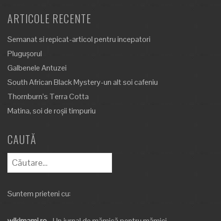
ARTICOLE RECENTE
Semanat si repicat-articol pentru incepatori
Plugușorul
Galbenele Antuzei
South African Black Mystery-un alt soi cafeniu
Thornburn’s Terra Cotta
Matina, soi de roșii timpuriu
CAUTĂ
Caută
după:
Suntem prieteni cu:
wikimami.ro
- Un jurnal de mămică pentru mămici.