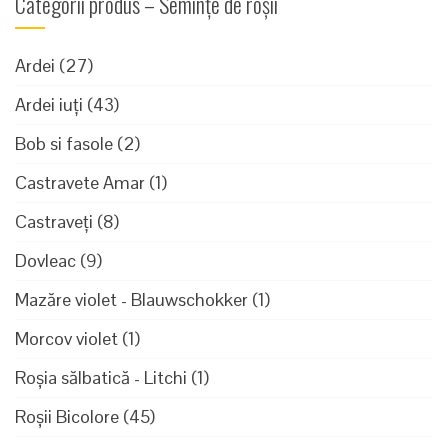
Categorii produs – Semințe de roșii
Ardei
(27)
Ardei iuți
(43)
Bob si fasole
(2)
Castravete Amar
(1)
Castraveți
(8)
Dovleac
(9)
Mazăre violet - Blauwschokker
(1)
Morcov violet
(1)
Roșia sălbatică - Litchi
(1)
Roșii Bicolore
(45)