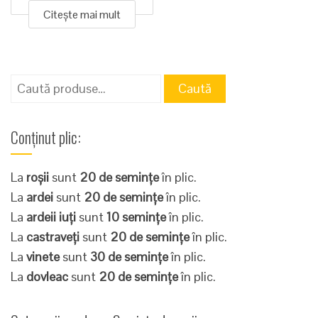
Citește mai mult
Caută
Caută
după:
Conținut plic:
La
roșii
sunt
20 de semințe
în plic.
La
ardei
sunt
20 de semințe
în plic.
La
ardeii iuți
sunt
10 semințe
în plic.
La
castraveți
sunt
20 de semințe
în plic.
La
vinete
sunt
30 de semințe
în plic.
La
dovleac
sunt
20 de semințe
în plic.