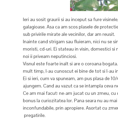
Ieri au sosit graurii si au inceput sa fure visinel
galagioase. Asa ca am scos plasele de protecti
sub privirile mirate ale vecinilor, dar am reusit.
Inainte cand strigam sau fluieram, nici nu se s
moristi, cd-uri. Ei stateau in visin, domestici s
noi ii priveam neputinciosi.
Visnul este foarte inalt si are o coroana bogata
mult timp, l-au cunoscut ei bine de tot si l-au in
Ei si ieri, cum va spuneam, am pus plasa de 10/4 
ajungem. Cand au vazut ca se intampla ceva ne
Ce am mai facut: ne-am jucat cu un zmeu, cu car
bonus la curiozitatea lor. Pana seara nu au mai a
inconfundabile, prin apropiere. Asortat cu zmeul,
pregatirile.