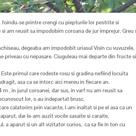
e, foindu-se printre crengi cu piepturile lor pestrite si
e si am reusit sa impodobim coroana de jur imprejur. Greu 
inchiseau, degeaba am impodobit uriasul Visin cu vuvuzele,
i ne priveau cu nepasare. Ciuguleau mai departe din fructe si
. Este primul care rodeste rosu si gradina nefiind locuita
dragit, asa ca se intorc aici mereu in fiecare an.
m , in jurul coroanei, dar sus, in varf nu am reusit sa
cunoscut lor, s-au indepartat brusc.
e calatorim prin vacante, l-am inaltat si pe el asa ca un
parut, dar le-am auzit vocile sasaite si caraite,
 a aparut si un alt vizitator curios, ca sa fie in ton cu