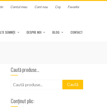
in
Contul meu
Cont nou
Coș
Favorite
LTE SEMINȚE
DESPRE NOI
BLOG
CONTACT
Caută produse…
Caută
Caută
după:
Conținut plic: