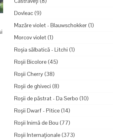
Castraveți
(8)
Dovleac
(9)
Mazăre violet - Blauwschokker
(1)
si
Morcov violet
(1)
Roșia sălbatică - Litchi
(1)
Roșii Bicolore
(45)
Roșii Cherry
(38)
Roșii de ghiveci
(8)
Roșii de păstrat - Da Serbo
(10)
Roșii Dwarf - Pitice
(14)
Roșii Inimă de Bou
(77)
Roșii Internaționale
(373)