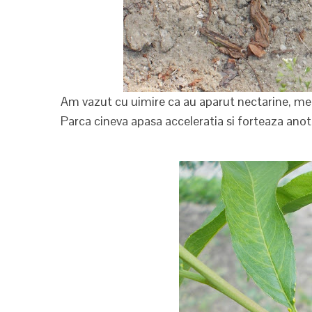
Am vazut cu uimire ca au aparut nectarine, meri 
Parca cineva apasa acceleratia si forteaza ano