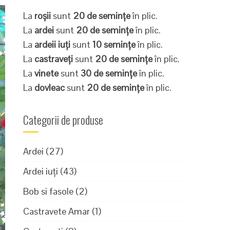
La
roșii
sunt
20 de semințe
în plic.
La
ardei
sunt
20 de semințe
în plic.
La
ardeii iuți
sunt
10 semințe
în plic.
La
castraveți
sunt
20 de semințe
în plic.
La
vinete
sunt
30 de semințe
în plic.
La
dovleac
sunt
20 de semințe
în plic.
Categorii de produse
Ardei
(27)
Ardei iuți
(43)
Bob si fasole
(2)
Castravete Amar
(1)