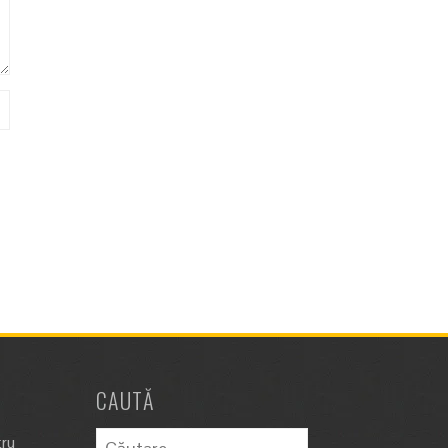
CAUTĂ
Caută
tru