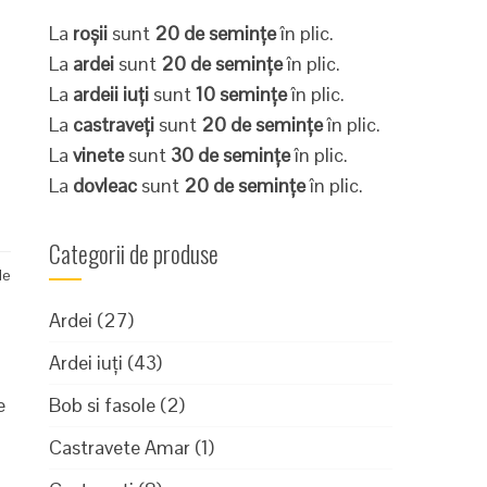
La
roșii
sunt
20 de semințe
în plic.
La
ardei
sunt
20 de semințe
în plic.
La
ardeii iuți
sunt
10 semințe
în plic.
La
castraveți
sunt
20 de semințe
în plic.
La
vinete
sunt
30 de semințe
în plic.
La
dovleac
sunt
20 de semințe
în plic.
Categorii de produse
de
Ardei
(27)
Ardei iuți
(43)
e
Bob si fasole
(2)
Castravete Amar
(1)