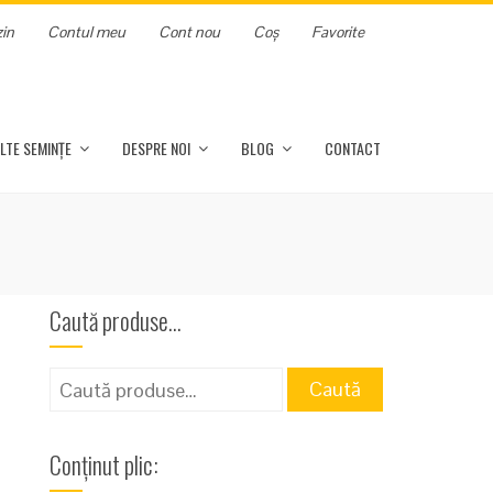
in
Contul meu
Cont nou
Coș
Favorite
LTE SEMINȚE
DESPRE NOI
BLOG
CONTACT
Caută produse…
Caută
Caută
după:
Conținut plic: