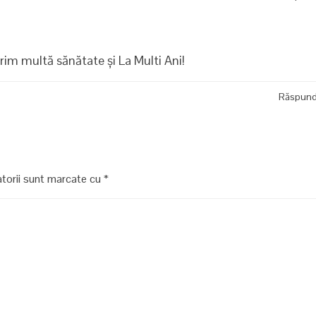
im multă sănătate și La Multi Ani!
Răspun
atorii sunt marcate cu
*