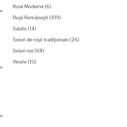
Rosii Moderne
(6)
de
Roșii Românești
(109)
Salate
(14)
Soiuri de roșii tradiționale
(26)
Soiuri noi
(68)
Vinete
(10)
de
de