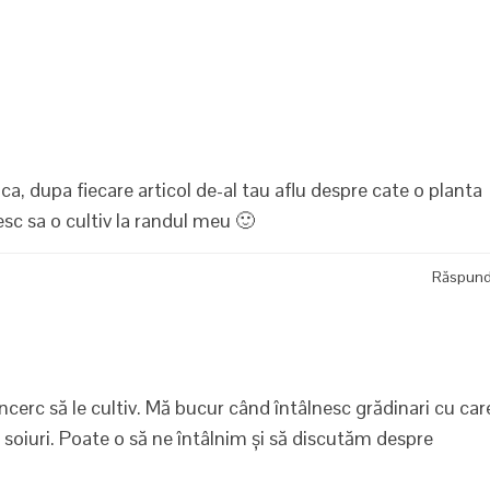
a, dupa fiecare articol de-al tau aflu despre cate o planta
esc sa o cultiv la randul meu 🙂
Răspun
 încerc să le cultiv. Mă bucur când întâlnesc grădinari cu car
 soiuri. Poate o să ne întâlnim și să discutăm despre