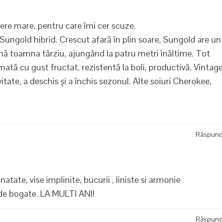
iere mare, pentru care îmi cer scuze.
 Sungold hibrid. Crescut afară în plin soare, Sungold are un
ă toamna târziu, ajungând la patru metri înăltime. Tot
ată cu gust fructat, rezistentă la boli, productivă. Vintag
tate, a deschis și a închis sezonul. Alte soiuri Cherokee,
Răspun
atate, vise implinite, bucurii , liniste si armonie
ade bogate. LA MULTI ANI!
Răspun