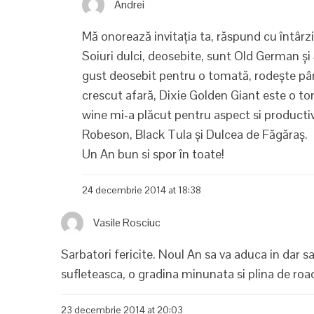
Andrei
Mă onorează invitația ta, răspund cu întârz
Soiuri dulci, deosebite, sunt Old German și
gust deosebit pentru o tomată, rodește pân
crescut afară, Dixie Golden Giant este o tom
wine mi-a plăcut pentru aspect si productivi
Robeson, Black Tula și Dulcea de Făgăraș.
Un An bun si spor în toate!
24 decembrie 2014 at 18:38
Vasile Rosciuc
Sarbatori fericite. Noul An sa va aduca in dar san
sufleteasca, o gradina minunata si plina de ro
23 decembrie 2014 at 20:03