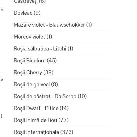
Castraveți
(8)
de
Dovleac
(9)
Mazăre violet - Blauwschokker
(1)
Morcov violet
(1)
Roșia sălbatică - Litchi
(1)
Roșii Bicolore
(45)
Roșii Cherry
(38)
de
Roșii de ghiveci
(8)
Roșii de păstrat - Da Serbo
(10)
Roșii Dwarf - Pitice
(14)
at
Roșii Inimă de Bou
(77)
Roșii Internaționale
(373)