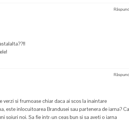
Răspun
stalalta??!!
ele!
Răspun
e verzi si frumoase chiar daca ai scos la inaintare
ina, este inlocuitoarea Brandusei sau partenera de iarna? C
 soiuri noi. Sa fie intr-un ceas bun si sa aveti o iarna