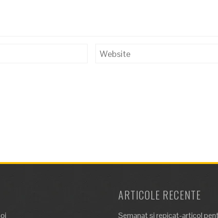
ARTICOLE RECENTE
oi
Semanat si repicat-articol pen