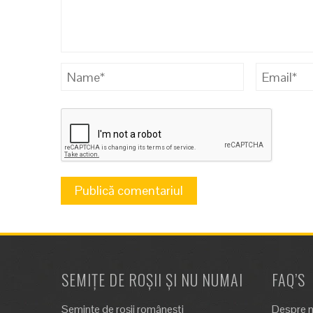
SEMIȚE DE ROȘII ȘI NU NUMAI
FAQ’S
Semințe de roșii românești
Despre n