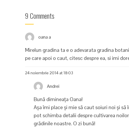
9 Comments
oana a
Mirelun gradina ta e o adevarata gradina botanic
pe care apoi o caut, citesc despre ea, si imi dor
24 noiembrie 2014 at 18:03
Andrei
Bună dimineața Oana!
Așa îmi place și mie să caut soiuri noi și să
pot schimba detalii despre cultivarea noilor
grădinile noastre. O zi bună!