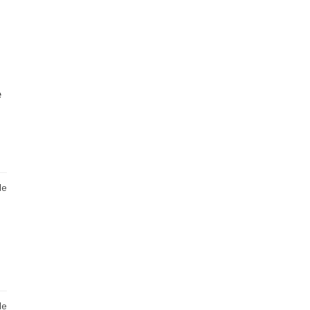
e
de
de