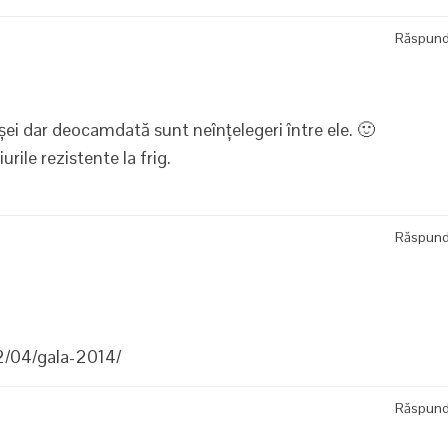
Răspun
ei dar deocamdată sunt neînțelegeri între ele. 🙂
ile rezistente la frig.
Răspun
2/04/gala-2014/
Răspun