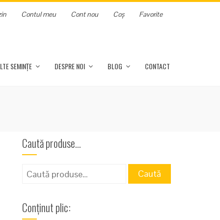
in
Contul meu
Cont nou
Coș
Favorite
LTE SEMINȚE
DESPRE NOI
BLOG
CONTACT
Caută produse…
Caută
Caută
după:
Conținut plic: