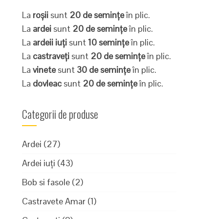
La
roșii
sunt
20 de semințe
în plic.
La
ardei
sunt
20 de semințe
în plic.
La
ardeii iuți
sunt
10 semințe
în plic.
La
castraveți
sunt
20 de semințe
în plic.
La
vinete
sunt
30 de semințe
în plic.
La
dovleac
sunt
20 de semințe
în plic.
Categorii de produse
Ardei
(27)
Ardei iuți
(43)
Bob si fasole
(2)
Castravete Amar
(1)