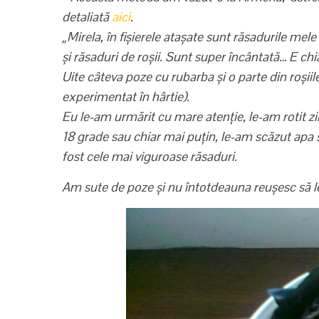
detaliată
aici
.
„Mirela, în fișierele atașate sunt răsadurile m
și răsaduri de roșii. Sunt super încântată… E chia
Uite câteva poze cu rubarba și o parte din roșiil
experimentat în hârtie).
Eu le-am urmărit cu mare atenție, le-am rotit z
18 grade sau chiar mai puțin, le-am scăzut apa 
fost cele mai viguroase răsaduri.
Am sute de poze și nu întotdeauna reușesc să le