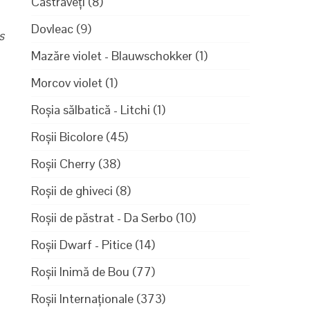
Castraveți
(8)
Dovleac
(9)
s
Mazăre violet - Blauwschokker
(1)
Morcov violet
(1)
Roșia sălbatică - Litchi
(1)
Roșii Bicolore
(45)
Roșii Cherry
(38)
Roșii de ghiveci
(8)
Roșii de păstrat - Da Serbo
(10)
Roșii Dwarf - Pitice
(14)
Roșii Inimă de Bou
(77)
Roșii Internaționale
(373)