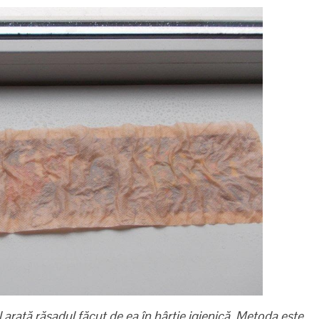
rată răsadul făcut de ea în hârtie igienică.
Metoda este