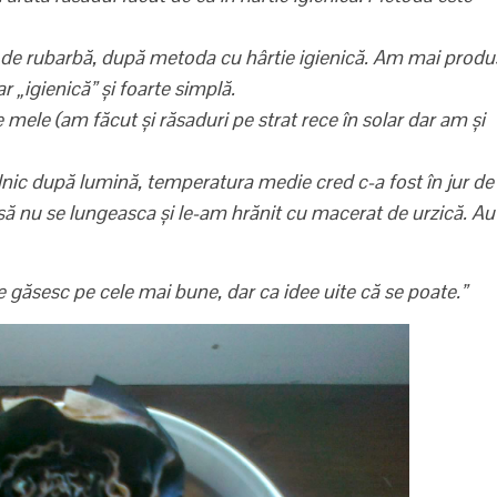
ele de rubarbă, după metoda cu hârtie igienică. Am mai produ
r „igienică” și foarte simplă.
e mele (am făcut și răsaduri pe strat rece în solar dar am și
ilnic după lumină, temperatura medie cred c-a fost în jur de
să nu se lungeasca și le-am hrănit cu macerat de urzică. Au
 găsesc pe cele mai bune, dar ca idee uite că se poate.”