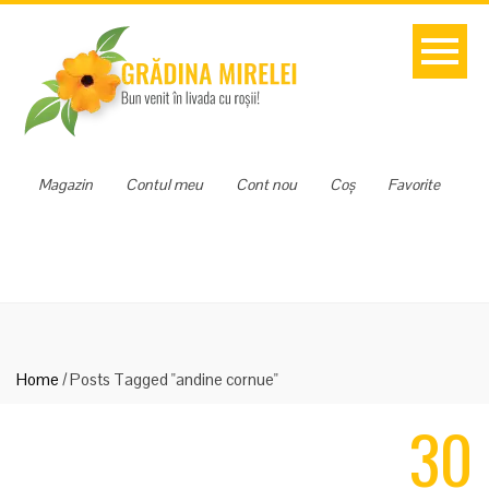
Magazin
Contul meu
Cont nou
Coș
Favorite
Home
/
Posts Tagged "andine cornue"
30