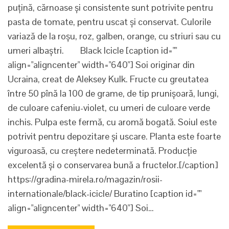
puțină, cărnoase și consistente sunt potrivite pentru
pasta de tomate, pentru uscat și conservat. Culorile
variază de la roșu, roz, galben, orange, cu striuri sau cu
umeri albaștri. Black Icicle [caption id=""
align="aligncenter" width="640"] Soi originar din
Ucraina, creat de Aleksey Kulk. Fructe cu greutatea
între 50 pînă la 100 de grame, de tip prunișoară, lungi,
de culoare cafeniu-violet, cu umeri de culoare verde
inchis. Pulpa este fermă, cu aromă bogată. Soiul este
potrivit pentru depozitare și uscare. Planta este foarte
viguroasă, cu creștere nedeterminată. Producție
excelentă și o conservarea bună a fructelor.[/caption]
https://gradina-mirela.ro/magazin/rosii-
internationale/black-icicle/ Buratino [caption id=""
align="aligncenter" width="640"] Soi…