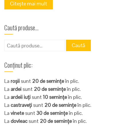
Citește mai mult
Caută produse…
Caută
Caută
după:
Conținut plic:
La
roșii
sunt
20 de semințe
în plic.
La
ardei
sunt
20 de semințe
în plic.
La
ardeii iuți
sunt
10 semințe
în plic.
La
castraveți
sunt
20 de semințe
în plic.
La
vinete
sunt
30 de semințe
în plic.
La
dovleac
sunt
20 de semințe
în plic.