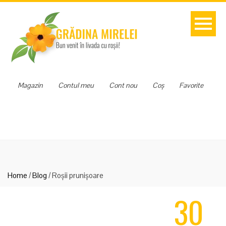
Magazin
Contul meu
Cont nou
Coș
Favorite
Home
/
Blog
/
Roșii prunișoare
30