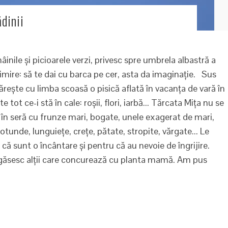
dinii
nile și picioarele verzi, privesc spre umbrela albastră a
imire: să te dai cu barca pe cer, asta da imaginație. Sus
rește cu limba scoasă o pisică aflată în vacanța de vară în
 tot ce-i stă în cale: roșii, flori, iarbă... Tărcata Mița nu se
în seră cu frunze mari, bogate, unele exagerat de mari,
tunde, lunguiețe, crețe, pătate, stropite, vărgate... Le
 că sunt o încântare și pentru că au nevoie de îngrijire.
 zi găsesc alții care concurează cu planta mamă. Am pus