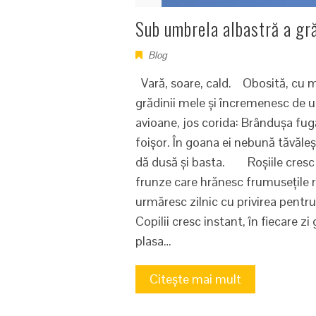
Sub umbrela albastră a gră
Blog
Vară, soare, cald. Obosită, cu mâi
grădinii mele și încremenesc de u
avioane, jos corida: Brândușa fugă
foișor. În goana ei nebună tăvălește
dă dusă și basta. Roșiile cresc 
frunze care hrănesc frumusețile ro
urmăresc zilnic cu privirea pentru
Copilii cresc instant, în fiecare
plasa…
Citește mai mult