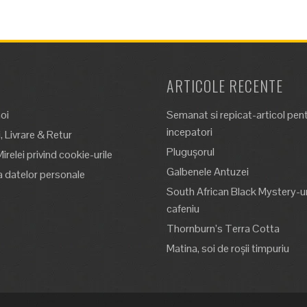
ARTICOLE RECENTE
oi
Semanat si repicat-articol pen
incepatori
 Livrare & Retur
Plugușorul
Mirelei privind cookie-urile
Galbenele Antuzei
a datelor personale
South African Black Mystery-un
cafeniu
Thornburn’s Terra Cotta
Matina, soi de roșii timpuriu