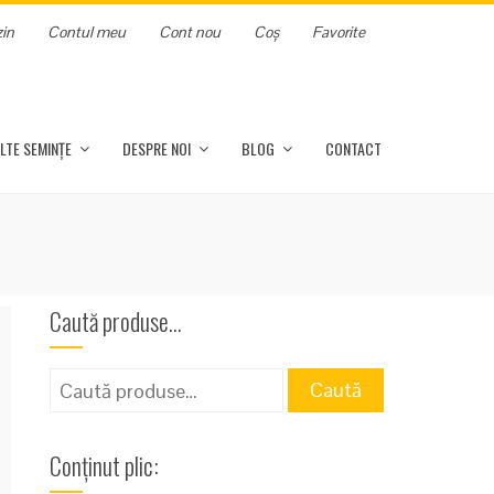
in
Contul meu
Cont nou
Coș
Favorite
LTE SEMINȚE
DESPRE NOI
BLOG
CONTACT
Caută produse…
Caută
Caută
după:
Conținut plic: