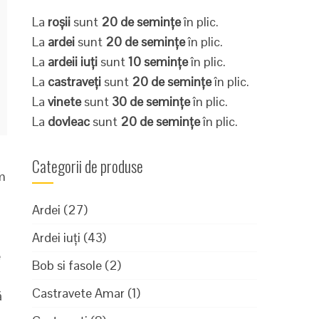
La
roșii
sunt
20 de semințe
în plic.
La
ardei
sunt
20 de semințe
în plic.
La
ardeii iuți
sunt
10 semințe
în plic.
La
castraveți
sunt
20 de semințe
în plic.
La
vinete
sunt
30 de semințe
în plic.
La
dovleac
sunt
20 de semințe
în plic.
Categorii de produse
Am
Ardei
(27)
Ardei iuți
(43)
e
Bob si fasole
(2)
Castravete Amar
(1)
ă