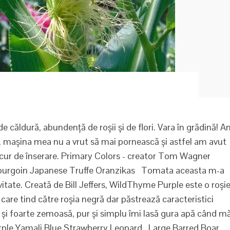
de căldură, abundență de roșii și de flori. Vara în grădină! 
 mașina mea nu a vrut să mai pornească și astfel am avut
ucur de înserare. Primary Colors - creator Tom Wagner
ourgoin Japanese Truffe Oranzikas Tomata aceasta m-a
itate. Creată de Bill Jeffers, WildThyme Purple este o roși
care tind către roșia negră dar păstrează caracteristici
tă și foarte zemoasă, pur și simplu îmi lasă gura apă când m
le Yamali Blue Strawberry Leopard Large Barred Boar