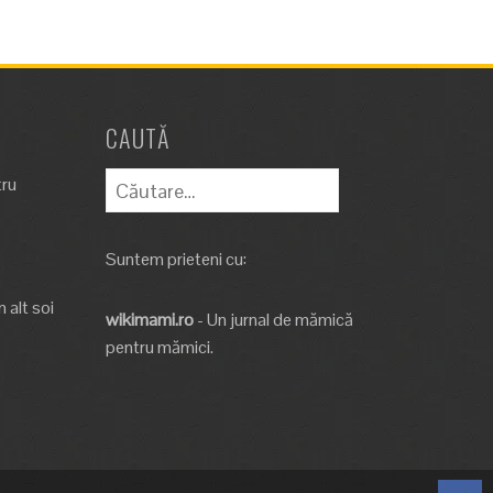
CAUTĂ
Caută
tru
după:
Suntem prieteni cu:
 alt soi
wikimami.ro
- Un jurnal de mămică
pentru mămici.