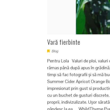
Vară fierbinte
Blog
Pentru Lola Valuri de ploi, valuri 
rămas până după apus în grădină,
timp să fac fotografii și să mă b
Summer Cider Apricot Orange B
impresionat prin gust si productiv
cu un buchet de gusturi discrete, 
proprii, indivizulizate. Ușor săra
gândesc la ea. WhildThyme Purp