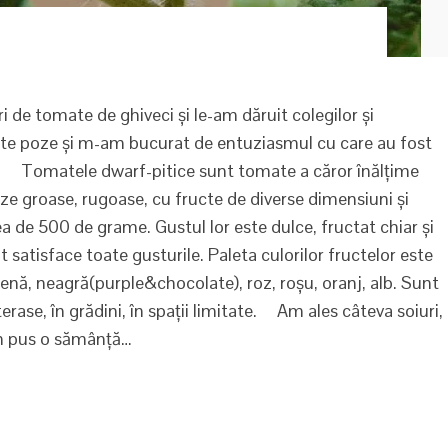
e tomate de ghiveci și le-am dăruit colegilor și
ulte poze și m-am bucurat de entuziasmul cu care au fost
a. Tomatele dwarf-pitice sunt tomate a căror înălțime
nze groase, rugoase, cu fructe de diverse dimensiuni și
a de 500 de grame. Gustul lor este dulce, fructat chiar și
t satisface toate gusturile. Paleta culorilor fructelor este
nă, neagră(purple&chocolate), roz, roșu, oranj, alb. Sunt
erase, în grădini, în spații limitate. Am ales câteva soiuri,
am pus o sămânță…