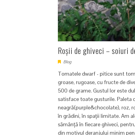
Roșii de ghiveci – soiuri d
Blog
Tomatele dwarf - pitice sunt toma
groase, rugoase, cu fructe de div
500 de grame. Gustul lor este dulc
satisface toate gusturile. Paleta 
neagră(purple&chocolate), roz, ro
în grădini, în spații limitate. Am 
sămânță în fiecare ghiveci, pentru
din motivul deranjului minim pent