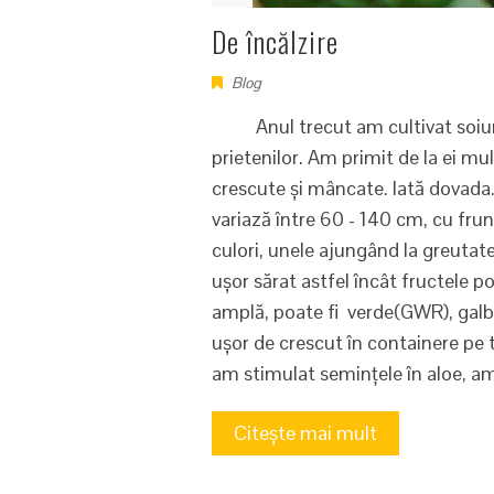
De încălzire
Blog
Anul trecut am cultivat soiuri d
prietenilor. Am primit de la ei m
crescute și mâncate. Iată dovad
variază între 60 - 140 cm, cu fru
culori, unele ajungând la greutate
ușor sărat astfel încât fructele po
amplă, poate fi verde(GWR), galbe
ușor de crescut în containere pe t
am stimulat semințele în aloe, 
Citește mai mult