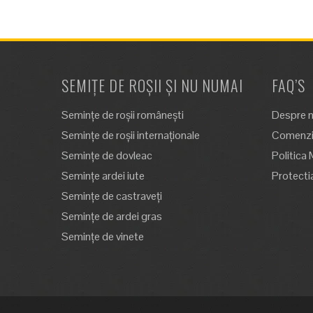
SEMIȚE DE ROȘII ȘI NU NUMAI
FAQ’S
Semințe de roșii românești
Despre n
Semințe de roșii internaționale
Comenzi,
Semințe de dovleac
Politica 
Semințe ardei iute
Protecti
Semințe de castraveți
Semințe de ardei gras
Semințe de vinete