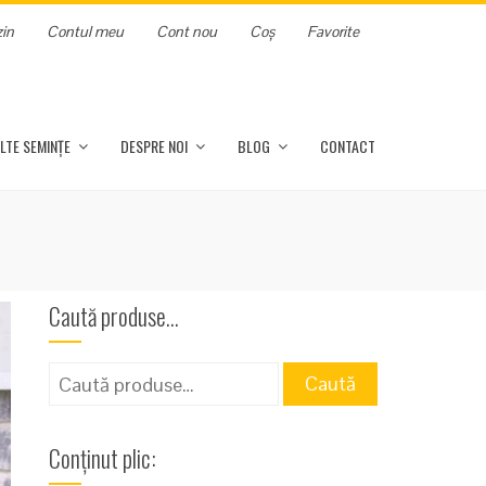
in
Contul meu
Cont nou
Coș
Favorite
LTE SEMINȚE
DESPRE NOI
BLOG
CONTACT
Caută produse…
Caută
Caută
după:
Conținut plic: