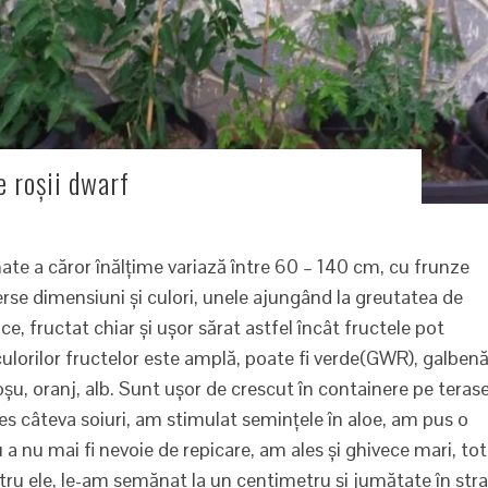
e roșii dwarf
te a căror înălțime variază între 60 – 140 cm, cu frunze
erse dimensiuni și culori, unele ajungând la greutatea de
e, fructat chiar și ușor sărat astfel încât fructele pot
culorilor fructelor este amplă, poate fi verde(GWR), galbenă
șu, oranj, alb. Sunt ușor de crescut în containere pe terase
ales câteva soiuri, am stimulat semințele în aloe, am pus o
 a nu mai fi nevoie de repicare, am ales și ghivece mari, tot
ru ele, le-am semănat la un centimetru și jumătate în stra