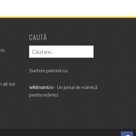
CAUTĂ
Caută
tru
după:
Suntem prieteni cu:
 alt soi
wikimami.ro
- Un jurnal de mămică
pentru mămici.