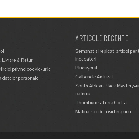
ARTICOLE RECENTE
oi
Semanat si repicat-articol pen
incepatori
 Livrare & Retur
Plugușorul
Mirelei privind cookie-urile
Galbenele Antuzei
a datelor personale
South African Black Mystery-un
cafeniu
Thornburn’s Terra Cotta
Matina, soi de roșii timpuriu