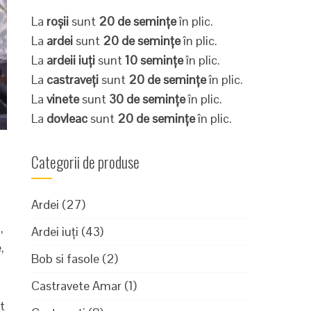
La
roșii
sunt
20 de semințe
în plic.
La
ardei
sunt
20 de semințe
în plic.
La
ardeii iuți
sunt
10 semințe
în plic.
La
castraveți
sunt
20 de semințe
în plic.
La
vinete
sunt
30 de semințe
în plic.
La
dovleac
sunt
20 de semințe
în plic.
Categorii de produse
Ardei
(27)
,
Ardei iuți
(43)
,
Bob si fasole
(2)
Castravete Amar
(1)
t