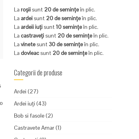
La
roșii
sunt
20 de semințe
în plic.
La
ardei
sunt
20 de semințe
în plic.
La
ardeii iuți
sunt
10 semințe
în plic.
La
castraveți
sunt
20 de semințe
în plic.
La
vinete
sunt
30 de semințe
în plic.
La
dovleac
sunt
20 de semințe
în plic.
Categorii de produse
s
Ardei
(27)
 o
Ardei iuți
(43)
Bob si fasole
(2)
Castravete Amar
(1)