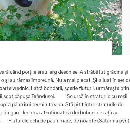
ă când porțile erau larg deschise. A străbătut grădina și
-o și au rămas împreună. Nu a mai plecat. Și-a luat în serio
foarte vrednic. Latră bondarii, sperie fluturii, urmărește prin
 îi scot căpușa Brândușei. Se urcă în straturile cu roșii,
ptă până îmi termin treaba. Stă pitit între straturile de
e prin gard. Ieri m-a atenționat că doi boboci de rață au
ișor. Fluturele ochi de păun mare, de noapte (Saturnia pyri)