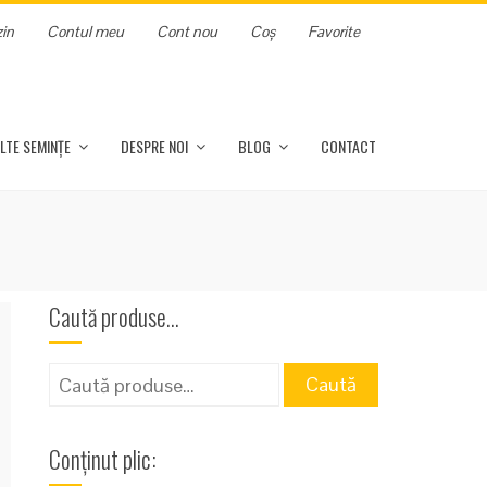
in
Contul meu
Cont nou
Coș
Favorite
LTE SEMINȚE
DESPRE NOI
BLOG
CONTACT
Caută produse…
Caută
Caută
după:
Conținut plic: