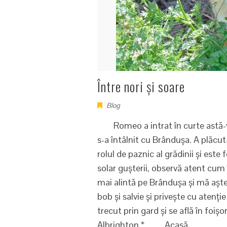
Între nori și soare
Blog
Romeo a intrat în curte astă-var
s-a întâlnit cu Brândușa. A plăcut
rolul de paznic al grădinii și este 
solar gușterii, observă atent cum
mai alintă pe Brândușa și mă aștea
bob și salvie și privește cu atenți
trecut prin gard și se află în fo
Albrighton * Acasă…