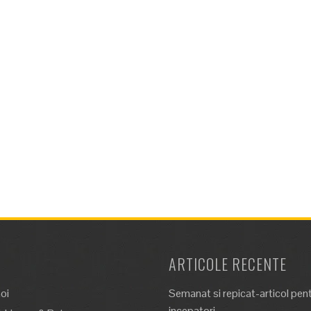
ARTICOLE RECENTE
oi
Semanat si repicat-articol pen
incepatori