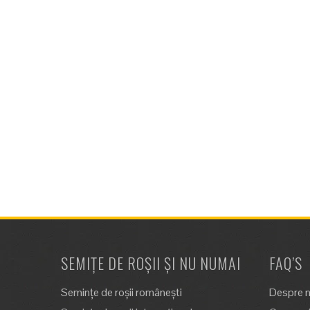
SEMIȚE DE ROȘII ȘI NU NUMAI
FAQ’S
Semințe de roșii românești
Despre n