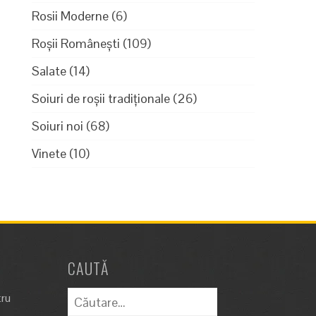
Rosii Moderne
(6)
Roșii Românești
(109)
Salate
(14)
Soiuri de roșii tradiționale
(26)
Soiuri noi
(68)
Vinete
(10)
CAUTĂ
Caută
tru
după: