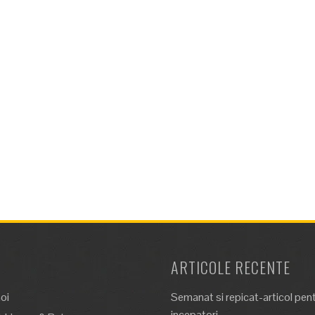
ARTICOLE RECENTE
oi
Semanat si repicat-articol pen
incepatori