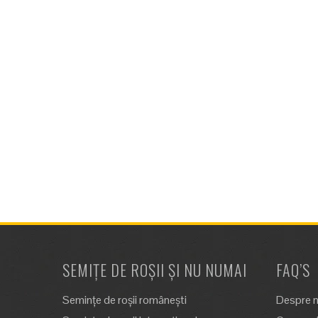
SEMIȚE DE ROȘII ȘI NU NUMAI
FAQ’S
Semințe de roșii românești
Despre n