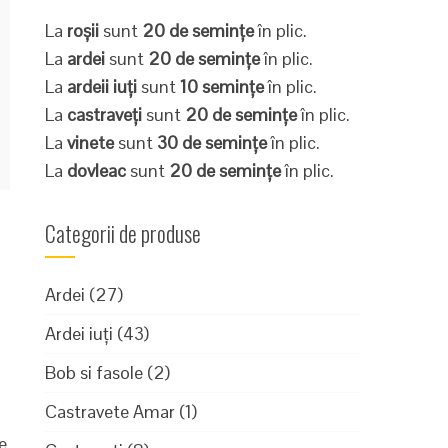
La
roșii
sunt
20 de semințe
în plic.
La
ardei
sunt
20 de semințe
în plic.
La
ardeii iuți
sunt
10 semințe
în plic.
La
castraveți
sunt
20 de semințe
în plic.
La
vinete
sunt
30 de semințe
în plic.
La
dovleac
sunt
20 de semințe
în plic.
Categorii de produse
i
Ardei
(27)
Ardei iuți
(43)
Bob si fasole
(2)
Castravete Amar
(1)
e