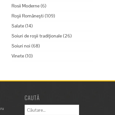
Rosii Moderne
(6)
Roșii Românești
(109)
Salate
(14)
Soiuri de roșii tradiționale
(26)
Soiuri noi
(68)
Vinete
(10)
CAUTĂ
Caută
tru
după: