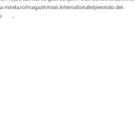
na-mirela.ro/magazin/rosii-internationale/piennolo-del-
Giù …