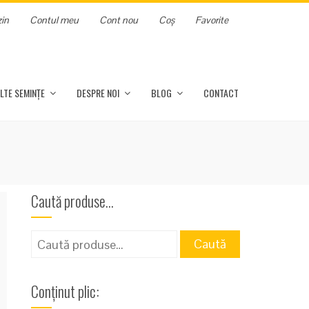
in
Contul meu
Cont nou
Coș
Favorite
LTE SEMINȚE
DESPRE NOI
BLOG
CONTACT
Caută produse…
Caută
Caută
după:
Conținut plic: