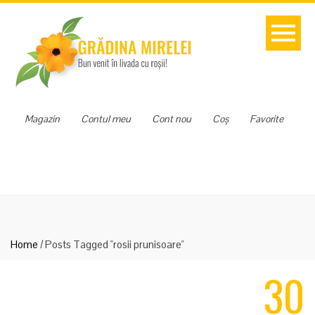
Magazin
Contul meu
Cont nou
Coș
Favorite
Home
/
Posts Tagged "rosii prunisoare"
30