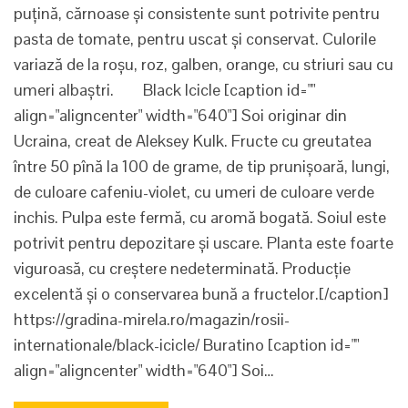
puțină, cărnoase și consistente sunt potrivite pentru
pasta de tomate, pentru uscat și conservat. Culorile
variază de la roșu, roz, galben, orange, cu striuri sau cu
umeri albaștri. Black Icicle [caption id=""
align="aligncenter" width="640"] Soi originar din
Ucraina, creat de Aleksey Kulk. Fructe cu greutatea
între 50 pînă la 100 de grame, de tip prunișoară, lungi,
de culoare cafeniu-violet, cu umeri de culoare verde
inchis. Pulpa este fermă, cu aromă bogată. Soiul este
potrivit pentru depozitare și uscare. Planta este foarte
viguroasă, cu creștere nedeterminată. Producție
excelentă și o conservarea bună a fructelor.[/caption]
https://gradina-mirela.ro/magazin/rosii-
internationale/black-icicle/ Buratino [caption id=""
align="aligncenter" width="640"] Soi…