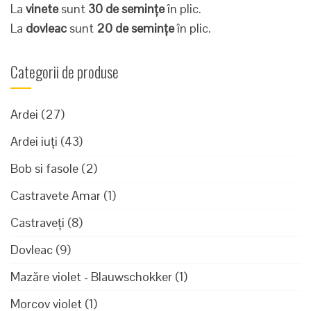
La
vinete
sunt
30 de semințe
în plic.
La
dovleac
sunt
20 de semințe
în plic.
Categorii de produse
Ardei
(27)
Ardei iuți
(43)
Bob si fasole
(2)
Castravete Amar
(1)
Castraveți
(8)
Dovleac
(9)
Mazăre violet - Blauwschokker
(1)
Morcov violet
(1)