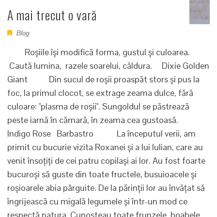
A mai trecut o vară
Blog
Roșiile își modifică forma, gustul și culoarea.
Caută lumina, razele soarelui, căldura. Dixie Golden
Giant Din sucul de roșii proaspăt stors și pus la
foc, la primul clocot, se extrage zeama dulce, fără
culoare: "plasma de roșii". Sungoldul se păstrează
peste iarnă în cămară, în zeama cea gustoasă.
Indigo Rose Barbastro La începutul verii, am
primit cu bucurie vizita Roxanei și a lui Iulian, care au
venit însoțiți de cei patru copilași ai lor. Au fost foarte
bucuroși să guste din toate fructele, busuioacele și
roșioarele abia pârguite. De la părinții lor au învățat să
îngrijească cu migală legumele și într-un mod ce
respectă natura. Cunoșteau toate frunzele, boabele