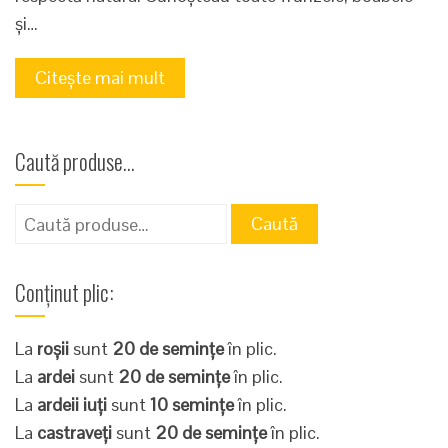
și…
Citește mai mult
Caută produse…
Caută
Caută
după:
Conținut plic:
La
roșii
sunt
20 de semințe
în plic.
La
ardei
sunt
20 de semințe
în plic.
La
ardeii iuți
sunt
10 semințe
în plic.
La
castraveți
sunt
20 de semințe
în plic.