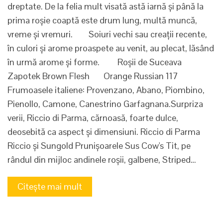
dreptate. De la felia mult visată astă iarnă și până la
prima roșie coaptă este drum lung, multă muncă,
vreme și vremuri. Soiuri vechi sau creații recente,
în culori și arome proaspete au venit, au plecat, lăsând
în urmă arome și forme. Roșii de Suceava
Zapotek Brown Flesh Orange Russian 117
Frumoasele italiene: Provenzano, Abano, Piombino,
Pienollo, Camone, Canestrino Garfagnana.Surpriza
verii, Riccio di Parma, cărnoasă, foarte dulce,
deosebită ca aspect și dimensiuni. Riccio di Parma
Riccio și Sungold Prunișoarele Sus Cow's Tit, pe
rândul din mijloc andinele roșii, galbene, Striped…
Citește mai mult