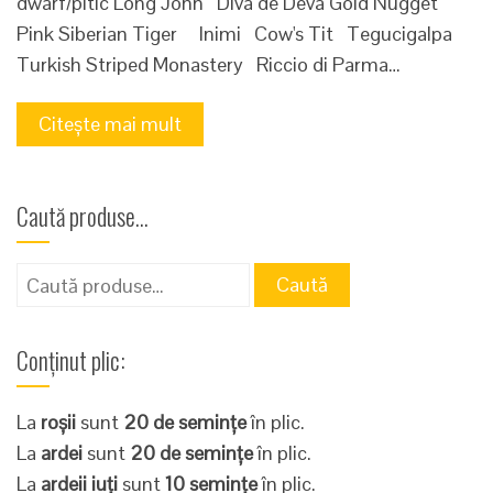
dwarf/pitic Long John Diva de Deva Gold Nugget
Pink Siberian Tiger Inimi Cow's Tit Tegucigalpa
Turkish Striped Monastery Riccio di Parma…
Citește mai mult
Caută produse…
Caută
Caută
după:
Conținut plic:
La
roșii
sunt
20 de semințe
în plic.
La
ardei
sunt
20 de semințe
în plic.
La
ardeii iuți
sunt
10 semințe
în plic.