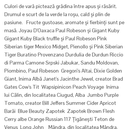
Culori de vară pictează grădina între apus și răsărit.
Drumul e scurt de la verde la roșu, cald și plin de
pasiune. Fructe gustoase, aromate și fierbinți sunt pe
masă. Joyau D'Oaxaca Paul Robeson și Gigant Kuby
Gigant Kuby Black truffle și Paul Robeson Pink
Siberian tiger Mexico Midget, Pienollo și Pink Siberian
Tiger Buratino Provenzano Durdulia de Durdun Riccio
di Parma Camone Srpski Jabukar, Sandu Moldovan,
Piombino, Paul Robeson Gregori's Altai, Dixie Golden
Giant, Inima Albă Janet's Jacinthe Jewel, creator Brad
Gates Cow's Tit Wapsipinicon Peach Voyage Inima
lui Călin, din localitatea Ciugud, Alba Jumbo Purple
Tomato, creator Bill Jeffers Summer Cider Apricot
Barăi Blue Beauty Zapotek Zapotek Brown Flesh
Cerry albe Orange Russian 117 Țigănești Teton de
Venus Long John Mândra, din localitatea Mândra,