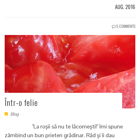
AUG. 2016
5 COMMENTS
Într-o felie
Blog
"La roșii să nu te lăcomești!" îmi spune
zâmbind un bun prieten grădinar. Râd și îi dau