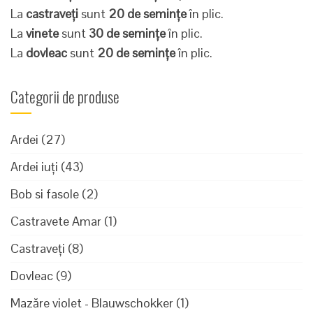
La
castraveți
sunt
20 de semințe
în plic.
La
vinete
sunt
30 de semințe
în plic.
La
dovleac
sunt
20 de semințe
în plic.
Categorii de produse
Ardei
(27)
Ardei iuți
(43)
Bob si fasole
(2)
Castravete Amar
(1)
Castraveți
(8)
Dovleac
(9)
Mazăre violet - Blauwschokker
(1)