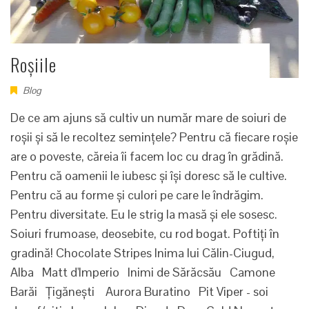
Roșiile
Blog
De ce am ajuns să cultiv un număr mare de soiuri de
roșii și să le recoltez semințele? Pentru că fiecare roșie
are o poveste, căreia îi facem loc cu drag în grădină.
Pentru că oamenii le iubesc și își doresc să le cultive.
Pentru că au forme și culori pe care le îndrăgim.
Pentru diversitate. Eu le strig la masă și ele sosesc.
Soiuri frumoase, deosebite, cu rod bogat. Poftiți în
gradină! Chocolate Stripes Inima lui Călin-Ciugud,
Alba Matt d'Imperio Inimi de Sărăcsău Camone
Barăi Țigănești Aurora Buratino Pit Viper - soi