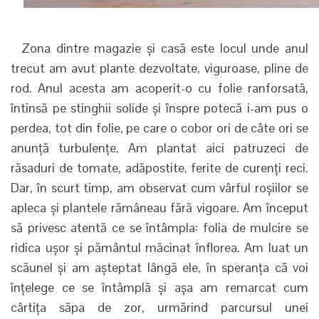
Zona dintre magazie și casă este locul unde anul
trecut am avut plante dezvoltate, viguroase, pline de
rod. Anul acesta am acoperit-o cu folie ranforsată,
întinsă pe stinghii solide și înspre potecă i-am pus o
perdea, tot din folie, pe care o cobor ori de câte ori se
anunță turbulențe. Am plantat aici patruzeci de
răsaduri de tomate, adăpostite, ferite de curenți reci.
Dar, în scurt timp, am observat cum vârful roșiilor se
apleca și plantele rămâneau fără vigoare. Am început
să privesc atentă ce se întâmpla: folia de mulcire se
ridica ușor și pământul măcinat înflorea. Am luat un
scăunel și am așteptat lângă ele, în speranța că voi
înțelege ce se întâmplă și așa am remarcat cum
cârtița săpa de zor, urmărind parcursul unei