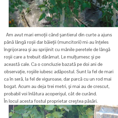
Am avut mari emoții când șantierul din curte a ajuns
până lângă roșii dar băieții (muncitorii) mi-au înțeles
îngrijorarea și au sprijinit cu mânile peretele de lângă
roșii care a trebuit dărâmat. Le mulțumesc și pe
această cale. Ca o concluzie bazată pe doi ani de
observație, roșiile iubesc adăpostul. Sunt la fel de mari
ca în seră, la fel de viguroase, dar parcă cu un rod mai
bogat. Acum au deja trei metri, și mai au de crescut,
probabil voi înlătura acoperișul, cât de curând.
În locul acesta fostul proprietar creștea păsări.