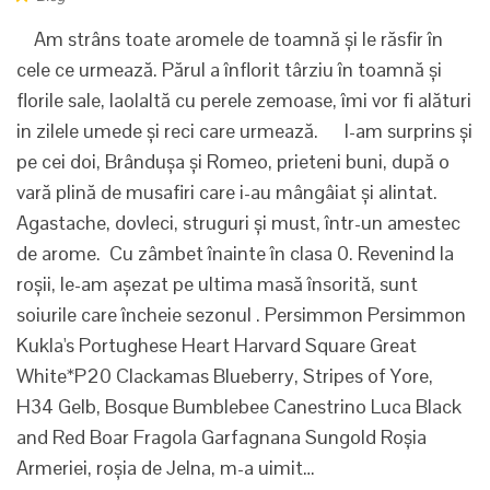
Am strâns toate aromele de toamnă și le răsfir în
cele ce urmează. Părul a înflorit târziu în toamnă și
florile sale, laolaltă cu perele zemoase, îmi vor fi alături
in zilele umede și reci care urmează. I-am surprins și
pe cei doi, Brândușa și Romeo, prieteni buni, după o
vară plină de musafiri care i-au mângâiat și alintat.
Agastache, dovleci, struguri și must, într-un amestec
de arome. Cu zâmbet înainte în clasa 0. Revenind la
roșii, le-am așezat pe ultima masă însorită, sunt
soiurile care încheie sezonul . Persimmon Persimmon
Kukla's Portughese Heart Harvard Square Great
White*P20 Clackamas Blueberry, Stripes of Yore,
H34 Gelb, Bosque Bumblebee Canestrino Luca Black
and Red Boar Fragola Garfagnana Sungold Roșia
Armeriei, roșia de Jelna, m-a uimit…