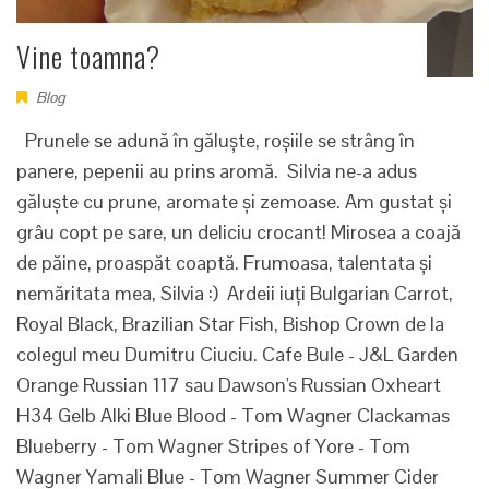
Vine toamna?
Blog
Prunele se adună în găluște, roșiile se strâng în
panere, pepenii au prins aromă. Silvia ne-a adus
găluște cu prune, aromate și zemoase. Am gustat și
grâu copt pe sare, un deliciu crocant! Mirosea a coajă
de păine, proaspăt coaptă. Frumoasa, talentata și
nemăritata mea, Silvia :) Ardeii iuți Bulgarian Carrot,
Royal Black, Brazilian Star Fish, Bishop Crown de la
colegul meu Dumitru Ciuciu. Cafe Bule - J&L Garden
Orange Russian 117 sau Dawson's Russian Oxheart
H34 Gelb Alki Blue Blood - Tom Wagner Clackamas
Blueberry - Tom Wagner Stripes of Yore - Tom
Wagner Yamali Blue - Tom Wagner Summer Cider