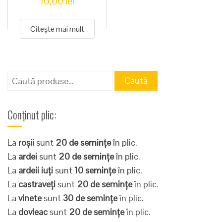
10,00
lei
Citește mai mult
Caută
Caută
după:
Conținut plic:
La
roșii
sunt
20 de semințe
în plic.
La
ardei
sunt
20 de semințe
în plic.
La
ardeii iuți
sunt
10 semințe
în plic.
La
castraveți
sunt
20 de semințe
în plic.
La
vinete
sunt
30 de semințe
în plic.
La
dovleac
sunt
20 de semințe
în plic.