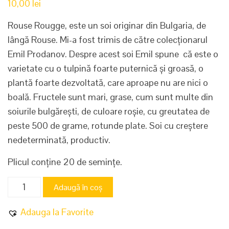
10,00
lei
Rouse Rougge, este un soi originar din Bulgaria, de
lângă Rouse. Mi-a fost trimis de către colecționarul
Emil Prodanov. Despre acest soi Emil spune că este o
varietate cu o tulpină foarte puternică și groasă, o
plantă foarte dezvoltată, care aproape nu are nici o
boală. Fructele sunt mari, grase, cum sunt multe din
soiurile bulgărești, de culoare roșie, cu greutatea de
peste 500 de grame, rotunde plate. Soi cu creștere
nedeterminată, productiv.
Plicul conține 20 de semințe.
Cantitate
Adaugă în coș
Rousse
Rouge
Adauga la Favorite